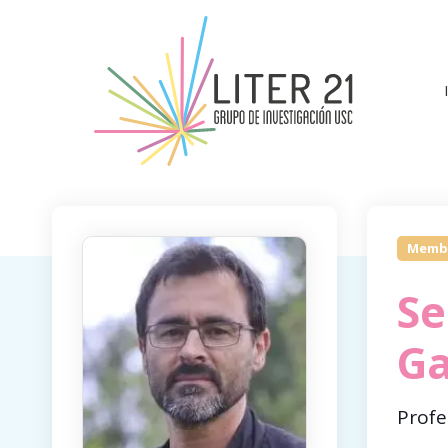
Memb
Se
Ga
Profe