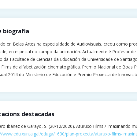
 biografía
ado en Belas Artes na especialidade de Audiovisuais, creou como prod
dade, en especial no campo da animación. Actualmente é Profesor de 
o da Facultade de Ciencias da Educación da Universidade de Santia
 Films de alfabetización cinematográfica. Premio Nacional de Boas P
sual 2014 do Ministerio de Educación e Premio Proxecta de Innovació
cacions destacadas
ero Ibáñez de Garayo, S. (20/12/2020). Aturuxo Films / Imaxinando m
://www.edu.xunta.gal/eduga/1630/plan-proxecta/aturuxo-films-imaxi