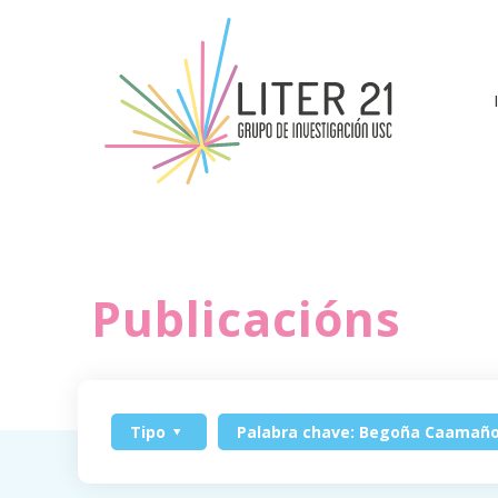
Publicacións
Tipo
Palabra chave: Begoña Caamañ