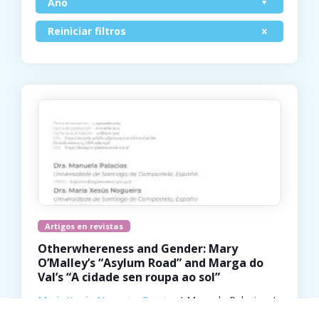
Ano
Reiniciar filtros
Artigos en revistas
Otherwhereness and Gender: Mary
O’Malley’s “Asylum Road” and Marga do
Val’s “A cidade sen roupa ao sol”
María Xesús Nogueira Pereira
Manuela Palacios
2020