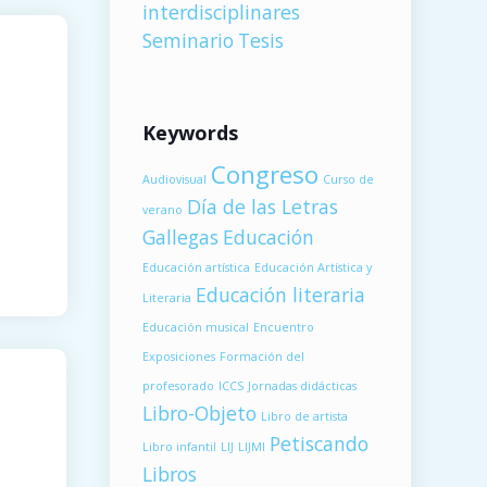
interdisciplinares
Seminario
Tesis
Keywords
Congreso
Audiovisual
Curso de
Día de las Letras
verano
Gallegas
Educación
Educación artística
Educación Artística y
Educación literaria
Literaria
Educación musical
Encuentro
Exposiciones
Formación del
profesorado
ICCS
Jornadas didácticas
Libro-Objeto
Libro de artista
Petiscando
Libro infantil
LIJ
LIJMI
Libros