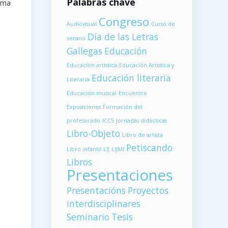
Palabras chave
orma
Congreso
Audiovisual
Curso de
Día de las Letras
verano
Gallegas
Educación
Educación artística
Educación Artística y
Educación literaria
Literaria
Educación musical
Encuentro
Exposiciones
Formación del
profesorado
ICCS
Jornadas didácticas
Libro-Objeto
Libro de artista
Petiscando
Libro infantil
LIJ
LIJMI
Libros
Presentaciones
Presentacións
Proyectos
interdisciplinares
Seminario
Tesis