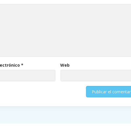
lectrónico
*
Web