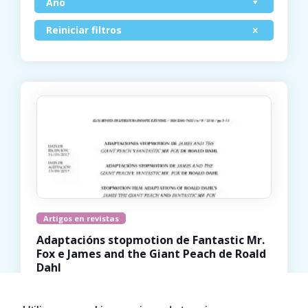
Ano
Reiniciar filtros
Artigos en revistas
Adaptacións stopmotion de Fantastic Mr.
Fox e James and the Giant Peach de Roald
Dahl
2018
Rocío G-Pedreira
Olalla Cortizas Varela