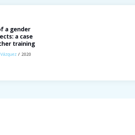
of a gender
ects: a case
cher training
-Vázquez
2020