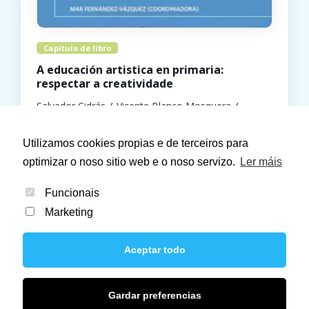
Capítulo de libro
A educación artistica en primaria:
respectar a creatividade
Salvador Cidrás
Vicente Blanco Mosquera
Hércules de Ediciones
2018
Utilizamos cookies propias e de terceiros para
optimizar o noso sitio web e o noso servizo.
Ler máis
Funcionais
Marketing
Aceptar todo
© 2021 Liter 21. Todos los derechos reservados.
Gardar preferencias
Aviso Legal
Política de privacidade
Política de cookies