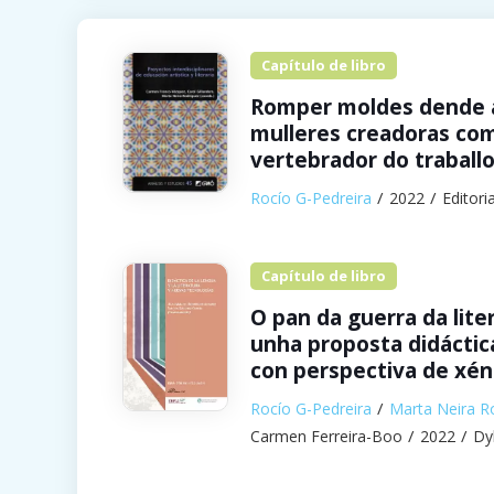
Capítulo de libro
Romper moldes dende a
mulleres creadoras co
vertebrador do traball
Rocío G-Pedreira
2022
Editori
Capítulo de libro
O pan da guerra da lite
unha proposta didáctica
con perspectiva de xé
Rocío G-Pedreira
Marta Neira R
Carmen Ferreira-Boo
2022
Dy