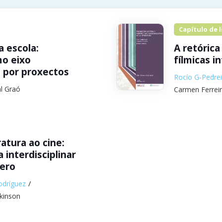
Capítulo de l
 escola:
A retórica
mo eixo
fílmicas i
o por proxectos
Rocío G-Pedrei
al Graó
Carmen Ferrei
ratura ao cine:
 interdisciplinar
nero
odríguez
kinson