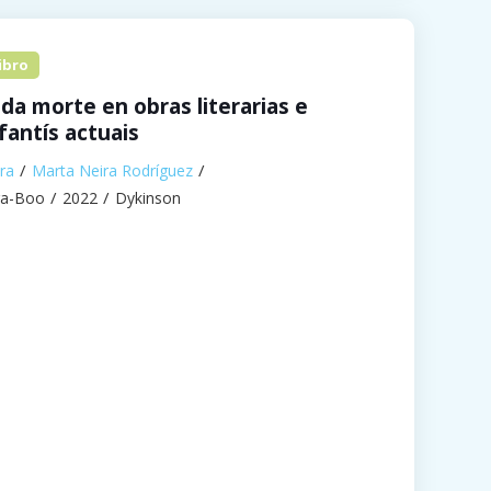
ibro
 da morte en obras literarias e
nfantís actuais
ra
Marta Neira Rodríguez
ra-Boo
2022
Dykinson