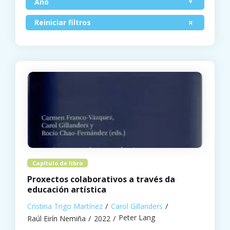
Ano
Reiniciar filtros
Capítulo de libro
Proxectos colaborativos a través da
educación artística
Cristina Trigo Martínez
Carol Gillanders
Peter Lang
Raúl Eirín Nemiña
2022