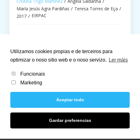
Cristina Trigo Martínez
Ângela Saldanha
María Jesús Agra Pardiñas
Teresa Torres de Eça
EIRPAC
2017
1
2
3
Páx. seguinte
Utilizamos cookies propias e de terceiros para
optimizar o noso sitio web e o noso servizo.
Ler máis
Funcionais
Marketing
Aceptar todo
© 2021 Liter 21. Todos los derechos reservados.
Gardar preferencias
Aviso Legal
Política de privacidade
Política de cookies