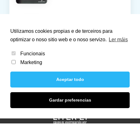
Aproximacións ao entorno a
través da educación
Utilizamos cookies propias e de terceiros para
artística ou ArtEducación
optimizar o noso sitio web e o noso servizo.
Ler máis
Funcionais
Marketing
Aceptar todo
Gardar preferencias
© 2021 Liter 21. Todos los derechos reservados.