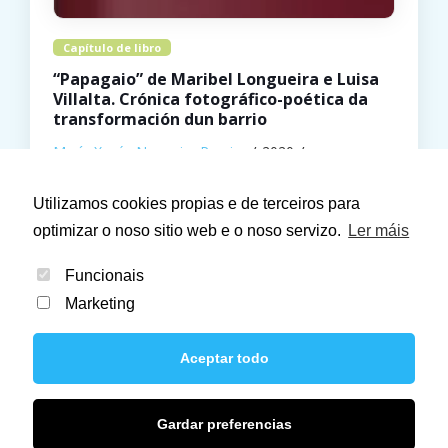
Capítulo de libro
“Papagaio” de Maribel Longueira e Luisa
Villalta. Crónica fotográfico-poética da
transformación dun barrio
María Xesús Nogueira Pereira
2020
Universidad Complutense de Madrid
Utilizamos cookies propias e de terceiros para
optimizar o noso sitio web e o noso servizo.
Ler máis
Funcionais
Marketing
Aceptar todo
© 2021 Liter 21. Todos los derechos reservados.
Gardar preferencias
Aviso Legal
Política de privacidade
Política de cookies