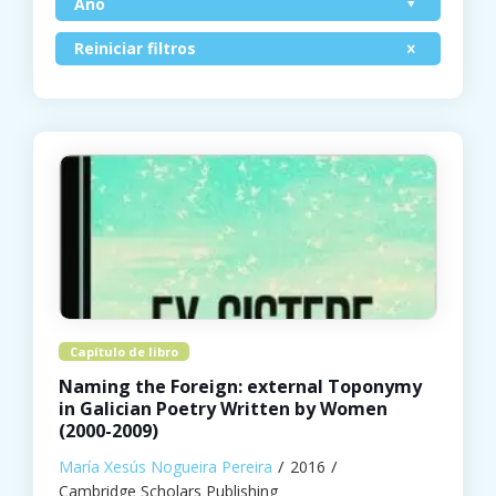
Ano
Reiniciar filtros
Capítulo de libro
Naming the Foreign: external Toponymy
in Galician Poetry Written by Women
(2000-2009)
María Xesús Nogueira Pereira
2016
Cambridge Scholars Publishing