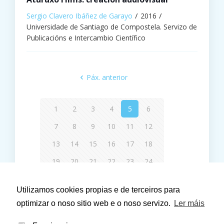
Sergio Clavero Ibáñez de Garayo
2016
Universidade de Santiago de Compostela. Servizo de
Publicacións e Intercambio Científico
Páx. anterior
1
2
3
4
5
6
7
8
9
10
11
12
13
14
15
16
17
18
19
20
21
22
23
24
Páx. seguinte
Utilizamos cookies propias e de terceiros para
optimizar o noso sitio web e o noso servizo.
Ler máis