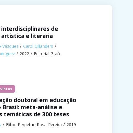
interdisciplinares de
artística e literaria
o-Vázquez
Carol Gillanders
odríguez
2022
Editorial Graó
evistas
gação doutoral em educação
 Brasil: meta-análise e
s temáticas de 300 teses
s
Eliton Perpetuo Rosa-Pereira
2019