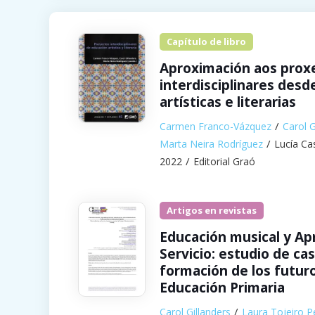
Capítulo de libro
Aproximación aos prox
interdisciplinares desd
artísticas e literarias
Carmen Franco-Vázquez
Carol G
Marta Neira Rodríguez
Lucía Ca
2022
Editorial Graó
Artigos en revistas
Educación musical y Ap
Servicio: estudio de cas
formación de los futur
Educación Primaria
Carol Gillanders
Laura Tojeiro P