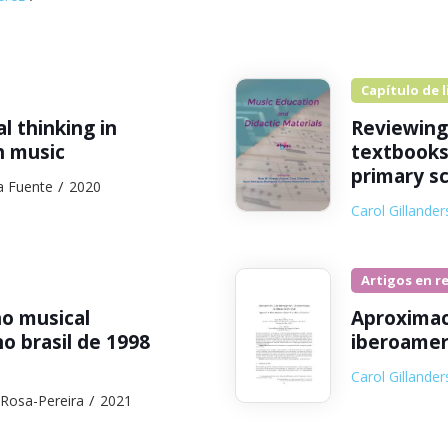
Capítulo de l
 thinking in
Reviewing
h music
textbooks
primary sc
la Fuente
2020
Carol Gillander
Artigos en r
no musical
Aproximac
o brasil de 1998
iberoamer
Carol Gillander
 Rosa-Pereira
2021