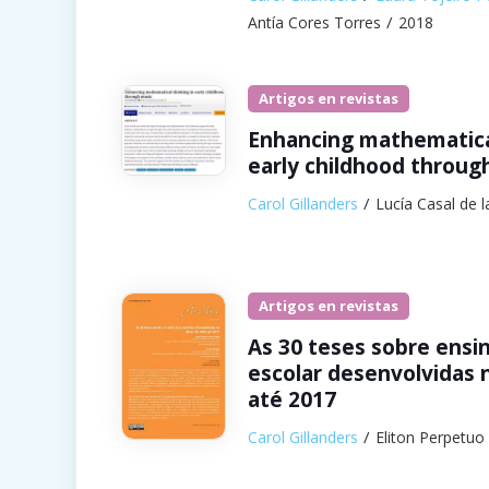
Antía Cores Torres
2018
Artigos en revistas
Enhancing mathematical
early childhood throug
Carol Gillanders
Lucía Casal de 
Artigos en revistas
As 30 teses sobre ensi
escolar desenvolvidas n
até 2017
Carol Gillanders
Eliton Perpetuo