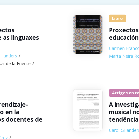
Libro
ectos
Proxectos 
e as linguaxes
educación 
Carmen Franc
illanders
Marta Neira R
sal de la Fuente
Artigos en r
rendizaje-
A investi
o en la
musical no
os docentes de
tendência
Carol Gillander
érez