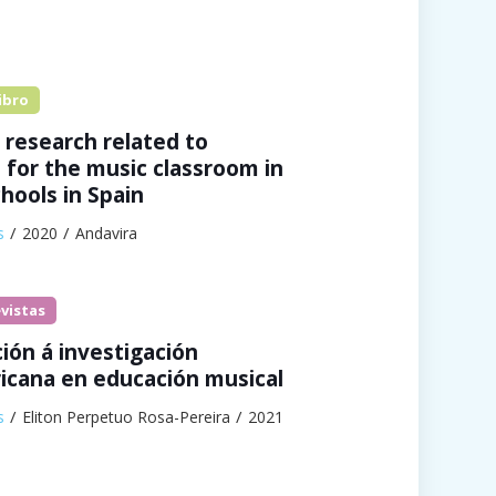
ibro
 research related to
 for the music classroom in
hools in Spain
s
2020
Andavira
evistas
ión á investigación
icana en educación musical
s
Eliton Perpetuo Rosa-Pereira
2021