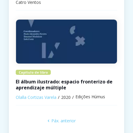
Catro Ventos
Capítulo de libro
El álbum ilustrado: espacio fronterizo de
aprendizaje múltiple
Edições Húmus
Olalla Cortizas Varela
2020
Páx. anterior